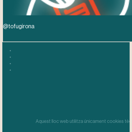
@tofugirona
Aquest lloc web utilitza únicament cookies tèc