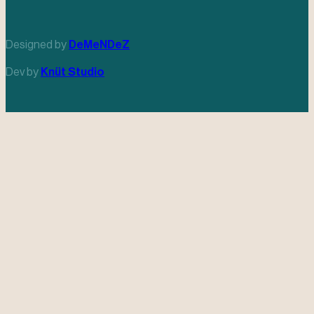
Designed by
DeMeNDeZ
Dev by
Knüt Studio