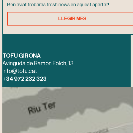
Ben aviat trobaràs fresh news en aquest apartat!...
LLEGIR MÉS
TOFU GIRONA
Avinguda de Ramon Folch, 13
info@tofu.cat
+34 972 232 323